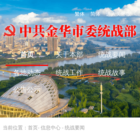
繁体
简体
进入关怀版
首页
关于本部
统战要闻
各地动态
统战工作
统战故事
公告公示
当前位置：
首页
-
信息中心
-
统战要闻